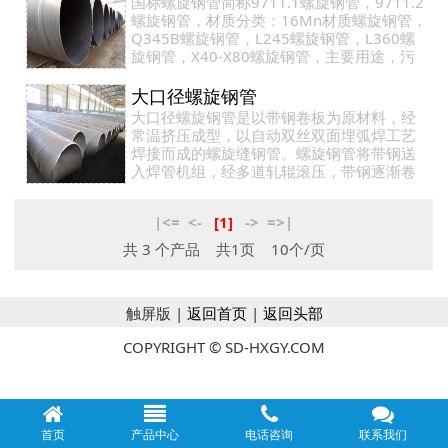
国标螺旋钢管简称9711.1螺旋钢管，9711.2
螺旋钢管，材质分类：16Mn材质螺旋钢管，
Q345B螺旋钢管，L245螺旋钢管，L360螺
旋钢管，X40-X80螺旋钢管，主要用途，污
水处理用螺旋钢管，水净化用螺旋钢管，水
厂用螺旋钢管…
大口径螺旋钢管
大口径螺旋钢管是以带钢卷板为原材料，经
常温挤压成型，以自动双丝双面埋弧焊工艺
焊接而成的螺旋缝钢管。螺旋钢管将带钢送
入焊管机组，经多道轧辊滚压，带钢逐渐卷
起，形成有开口间隙的圆形管坯，调整挤压
辊的压下量…
|<=
<-
[1]
->
=>|
共 3 个产品
共1页 10个/页
触屏版 |
返回首页
|
返回头部
COPYRIGHT © SD-HXGY.COM
首页
产品中心
电话咨询
联系我们