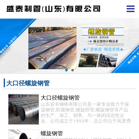
大口径螺旋钢管
大口径螺旋钢管
山东辰丰钢铁有限公司是一家专业致力于保
温钢管,防腐钢管,螺旋焊管,螺旋钢管等产品
的生产、加工、销售、与一体的综合性企
业。公司成立于1993年，总公司位于风景秀
丽的聊城市开发区，海陆运输便利。公司占
地3万余㎡…
螺旋钢管